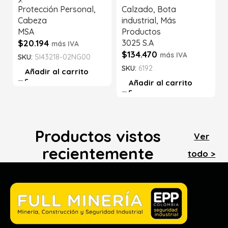
Protección Personal
,
Calzado
,
Bota
Cabeza
industrial
,
Más
MSA
Productos
$
20.194
3025 S.A
más IVA
$
134.470
más IVA
SKU:
SI43218-02NG00
SKU:
6192
Añadir al carrito
Añadir al carrito
Productos vistos
Ver
recientemente
todo >