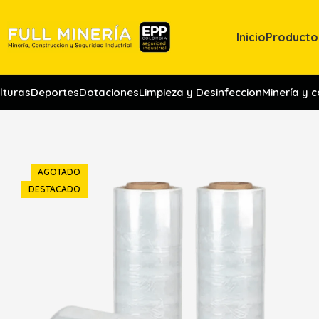
Inicio
Producto
lturas
Deportes
Dotaciones
Limpieza y Desinfeccion
Minería y 
AGOTADO
DESTACADO