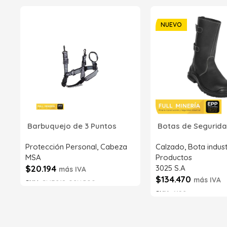
NUEVO
Barbuquejo de 3 Puntos
Botas de Segurida
Protección Personal
,
Cabeza
Calzado
,
Bota indust
MSA
Productos
$
20.194
3025 S.A
más IVA
$
134.470
más IVA
SKU:
SI43218-02NG00
SKU:
6192
Añadir al carrito
Añadir al carrito