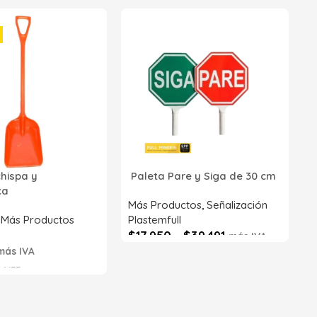
2
p
P
R
chispa y
Paleta Pare y Siga de 30 cm
Z
ica
S
Más Productos
,
Señalización
,
Más Productos
Plastemfull
$
17.950
-
$
39.491
más IVA
más IVA
Seleccionar opciones
6633
s