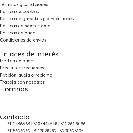
Términos y condiciones
Política de cookies
Política de garantías y devoluciones
Políticas de habeas data
Políticas de pago
Condiciones de envíos
Enlaces de interés
Medios de pago
Preguntas frecuentes
Petición, queja o reclamo
Trabaja con nosotros
Horarios
Lun – Vie: 8:00 a.m. – 5:30 p.m.
Sáb: 8:30 a.m. – 1:00 p.m.
Contacto
3112436563 | 3103444648 | 311 261 8086
3115626262 | 3112828282 | 3208625105