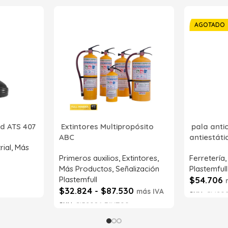
AGOTADO
d ATS 407
Extintores Multipropósito
pala anti
ABC
antiestát
rial
,
Más
Primeros auxilios
,
Extintores
,
Ferretería
Más Productos
,
Señalización
Plastemfull
Plastemfull
$
54.706
$
32.824
-
$
87.530
más IVA
SKU:
CM202
SKU:
SI52086-71NT00
Leer má
Seleccionar opciones