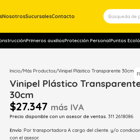
s
Nosotros
Sucursales
Contacto
construcción
Primeros auxilios
Protección Personal
Puntos Ecoló
Inicio
Más Productos
Vinipel Plástico Transparente 30cm
Vinipel Plástico Transparent
30cm
$
27.347
más IVA
Precio disponible con un asesor de ventas.
311 2618086
Envío
: Por transportadora A cargo del cliente. y/o condici
con el asesor.