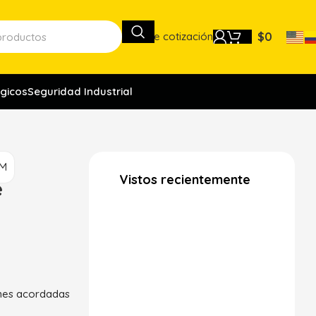
Lista de cotización
$
0
gicos
Seguridad Industrial
FM
Vistos recientemente
e
ones acordadas