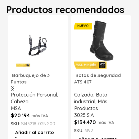
Productos recomendados
NUEVO
Barbuquejo de 3
Botas de Seguridad
Puntos
ATS 407
Protección Personal
,
Calzado
,
Bota
Cabeza
industrial
,
Más
MSA
Productos
$
20.194
3025 S.A
más IVA
$
134.470
más IVA
SKU:
SI43218-02NG00
SKU:
6192
Añadir al carrito